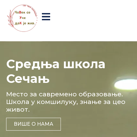
Средња школа
Сечањ
Mесто за савремено образовање.
Школа у комшилуку, знање за цео
живот.
ВИШЕ О НАМА