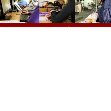
Економски
Гимназија
Механича
техничар
општи
моторних
смер
возила
КОНТАКТ
ИНФОРМАЦИЈЕ
Телефон/
СШ „ ВУК
ЛИНКОВИ
КАРАЏИЋ“
Факс: 023