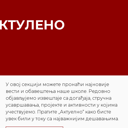
КТУЛЕНО
У овој секцији можете пронаћи најновије
вести и обавештења наше школе. Редовно
објављујемо извештаје са догађаја, стручна
усавршавања, пројекте и активности у којима
учествујемо. Пратите „Актуелно“ како бисте
увек били у току са најважнијим дешавањима.