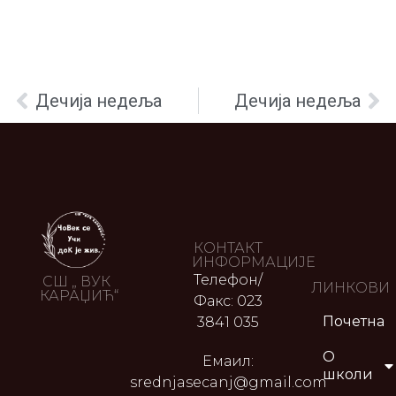
Дечија недеља
Дечија недеља
КОНТАКТ
ИНФОРМАЦИЈЕ
Телефон/
СШ „ ВУК
ЛИНКОВИ
КАРАЏИЋ“
Факс: 023
Почетна
3841 035
О
Емаил:
школи
srednjasecanj@gmail.com