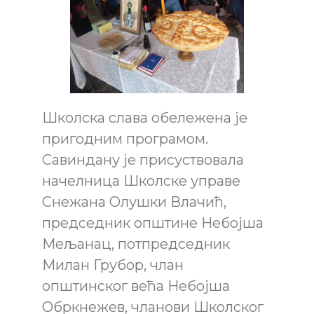
Школска слава обележена је
пригодним програмом.
Савиндану је присуствовала
начелница Школске управе
Снежанa Олушки Влачић,
председник општине Небојша
Мељанац, потпредседник
Милан Грубор, члан
општинског већа Небојша
Обркнежев, чланови Школског