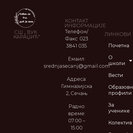
КОНТАКТ
ИНФОРМАЦИЈЕ
Телефон/
СШ „ ВУК
ЛИНКОВИ
КАРАЏИЋ“
Факс: 023
Почетна
3841 035
О
Емаил:
школи
srednjasecanj@gmail.com
Вести
Адреса:
Гимназијска
Образов
профили
2, Сечањ
За
Радно
ученике
време:
07:00 –
Колектив
15:00