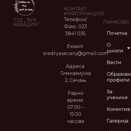
КОНТАКТ
ИНФОРМАЦИЈЕ
Телефон/
СШ „ ВУК
ЛИНКОВИ
КАРАЏИЋ“
Факс: 023
Почетна
3841 035
О
Емаил:
школи
srednjasecanj@gmail.com
Вести
Адреса:
Гимназијска
Образов
профили
2, Сечањ
За
Радно
ученике
време:
07:00 –
Колектив
15:00
Галерија
часова