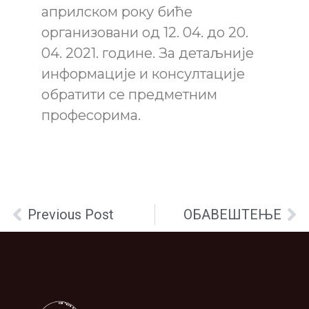
априлском року биће
организовани од 12. 04. до 20.
04. 2021. године. За детаљније
информације и консултације
обратити се предметним
професорима.
Previous Post
ОБАВЕШТЕЊЕ